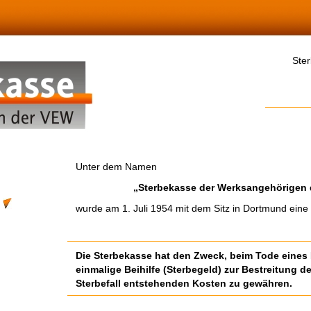
Ste
Unter dem Namen
„Sterbekasse der Werksangehörigen
n
wurde am 1. Juli 1954 mit dem Sitz in Dortmund eine 
Die Sterbekasse hat den Zweck, beim Tode eines 
einmalige Beihilfe (Sterbegeld) zur Bestreitung d
Sterbefall entstehenden Kosten zu gewähren.