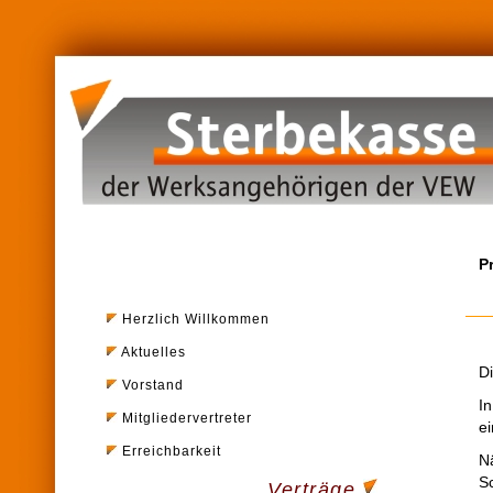
P
Herzlich Willkommen
Aktuelles
D
Vorstand
I
Mitgliedervertreter
e
Erreichbarkeit
N
Sc
Verträge